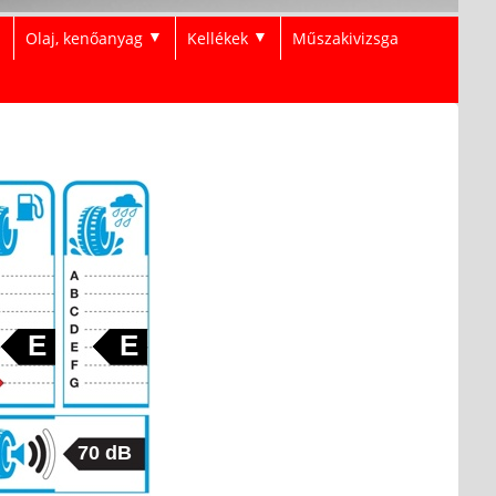
Olaj, kenőanyag
Kellékek
Műszakivizsga
▼
▼
▼
E
E
70 dB