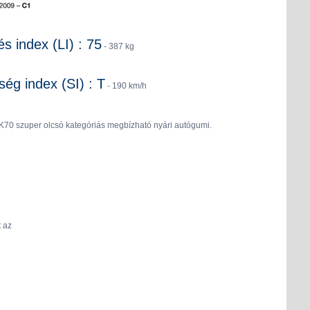
és index (LI) : 75
- 387 kg
ég index (SI) : T
- 190 km/h
K70 szuper olcsó kategóriás megbízható nyári autógumi.
 az