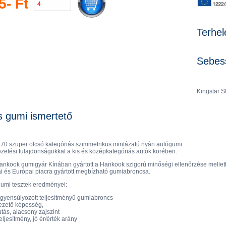
5- Ft
Terhel
Sebess
Kingstar S
s gumi ismertető
 szuper olcsó kategóriás szimmetrikus mintázatú nyári autógumi.
zetési tulajdonságokkal a kis és középkategóriás autók körében.
Hankook gumigyár Kínában gyártott a Hankook szigorú minőségi ellenőrzése mellett
i és Európai piacra gyártott megbízható gumiabroncsa.
gumi tesztek eredményei:
egyensúlyozott teljesítményű gumiabroncs
vezető képesség,
tás, alacsony zajszint
eljesítmény, jó ér/érték arány