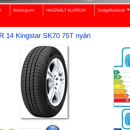
i
Motorgumi
HASZNÁLT ALUFELNI
Szolgáltatások
R 14 Kingstar SK70 75T nyári