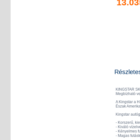
13.03
Részlete
KINGSTAR SK70
Megbízható ve
A Kingstar a 
Észak Amerika
Kingstar autó
- Korszerű, ki
- Kiváló vízel
- Kényelmes fu
- Magas futást