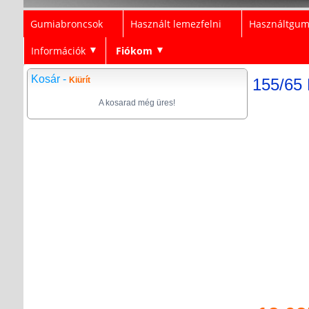
Gumiabroncsok
Használt lemezfelni
Használtgum
Információk
Fiókom
▼
▼
Kosár -
Kiürít
155/65 
A kosarad még üres!