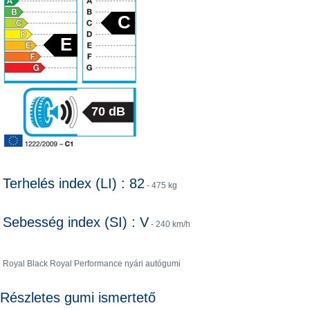
C
E
70 dB
Terhelés index (LI) : 82
- 475 kg
Sebesség index (SI) : V
- 240 km/h
Royal Black Royal Performance nyári autógumi
Részletes gumi ismertető