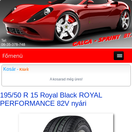
Főmenü
Kosár -
Kiürít
A kosarad még üres!
195/50 R 15 Royal Black ROYAL
PERFORMANCE 82V nyári