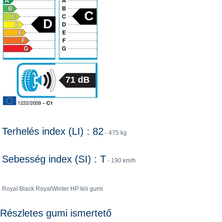
C
D
71 dB
Terhelés index (LI) : 82
- 475 kg
Sebesség index (SI) : T
- 190 km/h
Royal Black RoyalWinter HP téli gumi
Részletes gumi ismertető