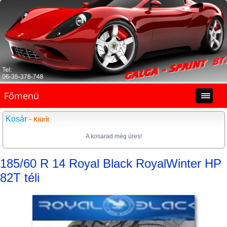
Főmenü
Kosár -
Kiürít
A kosarad még üres!
185/60 R 14 Royal Black RoyalWinter HP
82T téli