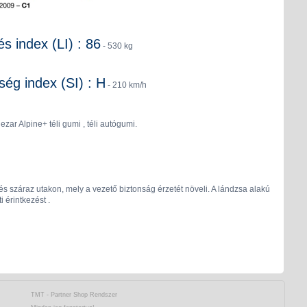
és index (LI) : 86
- 530 kg
ég index (SI) : H
- 210 km/h
ezar Alpine+ téli gumi , téli autógumi.
 és száraz utakon, mely a vezető biztonság érzetét növeli. A lándzsa alakú
 érintkezést .
TMT - Partner Shop Rendszer