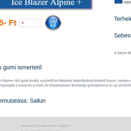
Terhel
5- Ft
Sebess
A Sailun Bl
s gumi ismertető
r Alpine+ téli gumi kiváló vonóerőt és fékezési teljesítményt biztosít havon, nedves
lepergeti a havat és a vizet, és folyamatosan fenntartja gumiabroncs és az út közötti
emutatása: Sailun
Adatvédelmi és adatkezelési szabályzat