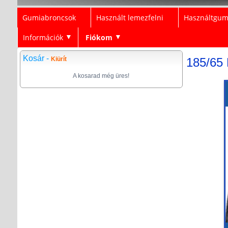
Gumiabroncsok
Használt lemezfelni
Használtgum
Információk
Fiókom
▼
▼
Kosár -
Kiürít
185/65 
A kosarad még üres!