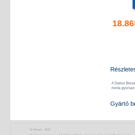
18.86
Részlete
A Sailun Bleza
minta gyorsan 
Gyártó b
Te Neved - 2015