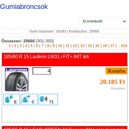
Gumiabroncsok
Gumi összesen : 56383 | Kiválasztva : 25666
Összesen:
25666
[301-350]
|
|
|
|
|
|
7
|
|
|
|
|
|
|
|
|
|
| ...
1
2
3
4
5
6
8
9
10
11
12
13
14
15
16
17
514
185/60 R 15 Laufenn LW31 i FIT+ 84T téli
20.185 Ft
Készleten
E
C
71