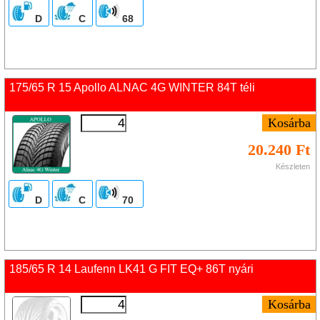
D
C
68
175/65 R 15 Apollo ALNAC 4G WINTER 84T téli
20.240 Ft
Készleten
D
C
70
185/65 R 14 Laufenn LK41 G FIT EQ+ 86T nyári