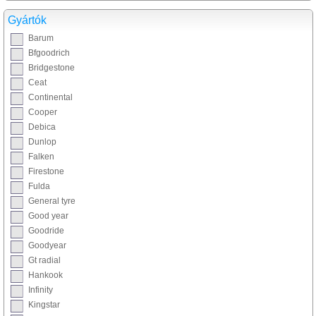
Gyártók
Barum
Bfgoodrich
Bridgestone
Ceat
Continental
Cooper
Debica
Dunlop
Falken
Firestone
Fulda
General tyre
Good year
Goodride
Goodyear
Gt radial
Hankook
Infinity
Kingstar