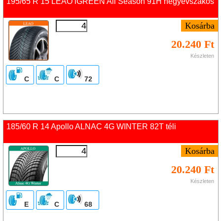
195/65 R 15 LEAO iGREEN All Season 91H négyévszakos
20.240 Ft
Készleten
C
C
72
185/60 R 14 Apollo ALNAC 4G WINTER 82T téli
20.240 Ft
Készleten
E
C
68