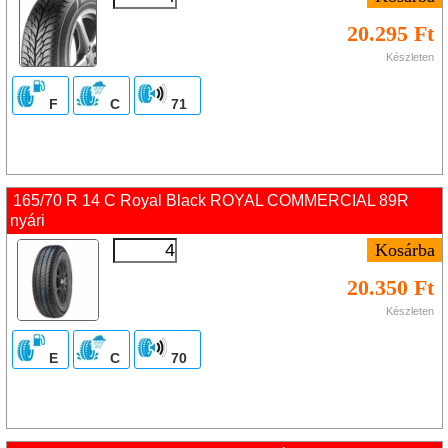
20.295 Ft
Készleten
F
C
71
165/70 R 14 C Royal Black ROYAL COMMERCIAL 89R
nyári
20.350 Ft
Készleten
E
C
70