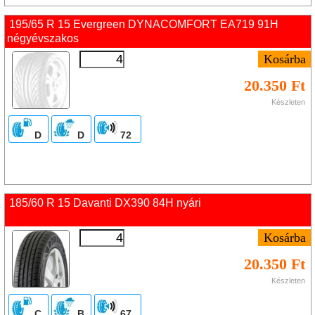
195/65 R 15 Evergreen DYNACOMFORT EA719 91H
négyévszakos
20.350 Ft
Készleten
D
D
72
185/60 R 15 Davanti DX390 84H nyári
20.350 Ft
Készleten
C
B
67