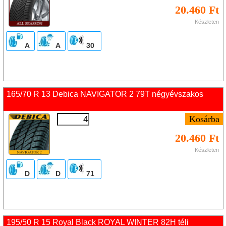
20.460 Ft
Készleten
A
A
30
165/70 R 13 Debica NAVIGATOR 2 79T négyévszakos
20.460 Ft
Készleten
D
D
71
195/50 R 15 Royal Black ROYAL WINTER 82H téli