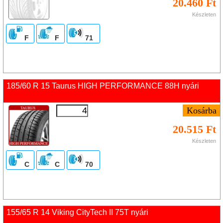
20.460 Ft
Készleten
F
F
71
185/60 R 15 Taurus HIGH PERFORMANCE 88H nyári
20.515 Ft
Készleten
C
C
70
155/65 R 14 Viking CityTech II 75T nyári