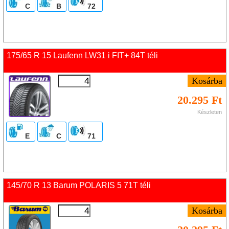
C
B
72
175/65 R 15 Laufenn LW31 i FIT+ 84T téli
20.295 Ft
Készleten
E
C
71
145/70 R 13 Barum POLARIS 5 71T téli