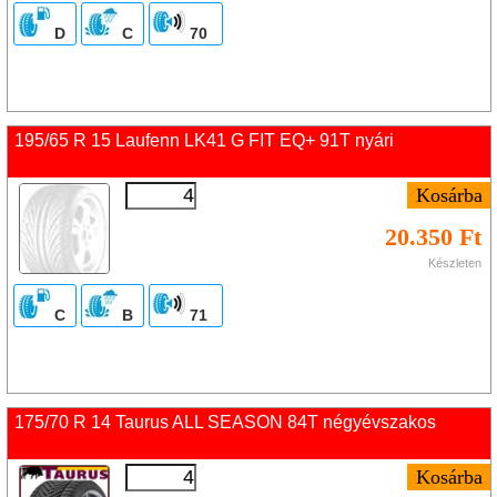
D
C
70
195/65 R 15 Laufenn LK41 G FIT EQ+ 91T nyári
20.350 Ft
Készleten
C
B
71
175/70 R 14 Taurus ALL SEASON 84T négyévszakos