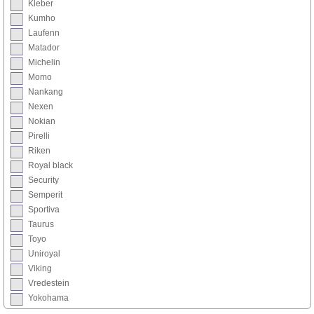
Kleber
Kumho
Laufenn
Matador
Michelin
Momo
Nankang
Nexen
Nokian
Pirelli
Riken
Royal black
Security
Semperit
Sportiva
Taurus
Toyo
Uniroyal
Viking
Vredestein
Yokohama