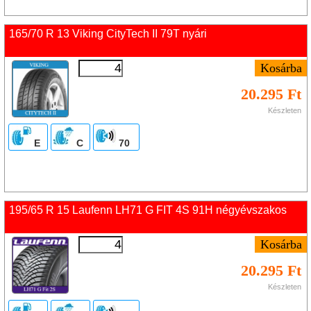
165/70 R 13 Viking CityTech II 79T nyári
20.295 Ft
Készleten
E
C
70
195/65 R 15 Laufenn LH71 G FIT 4S 91H négyévszakos
20.295 Ft
Készleten