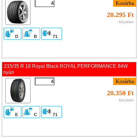
20.295 Ft
Készleten
D
B
71
215/35 R 18 Royal Black ROYAL PERFORMANCE 84W
nyári
20.350 Ft
Készleten
E
C
71