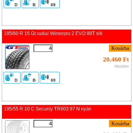
D
B
69
185/60 R 15 Gt radial Winterpro 2 EVO 88T téli
20.460 Ft
Készleten
D
B
69
195/55 R 10 C Security TR603 97 N nyári