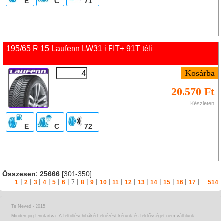
E
C
71
195/65 R 15 Laufenn LW31 i FIT+ 91T téli
20.570 Ft
Készleten
E
C
72
Összesen:
25666
[301-350]
|
|
|
|
|
|
7
|
|
|
|
|
|
|
|
|
|
| ...
1
2
3
4
5
6
8
9
10
11
12
13
14
15
16
17
514
Te Neved - 2015
Minden jog fenntartva. A feltöltési hibákért elnézést kérünk és felelősséget nem vállalunk.