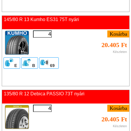
145/80 R 13 Kumho ES31 75T nyári
20.405 Ft
Készleten
E
B
69
135/80 R 12 Debica PASSIO 73T nyári
20.405 Ft
Készleten