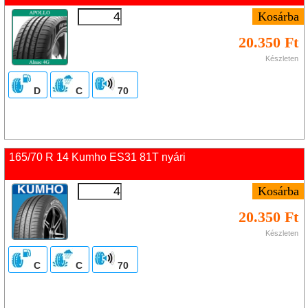
20.350 Ft
Készleten
D
C
70
165/70 R 14 Kumho ES31 81T nyári
20.350 Ft
Készleten
C
C
70