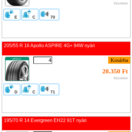
Készleten
E
C
70
205/55 R 16 Apollo ASPIRE 4G+ 94W nyári
20.350 Ft
Készleten
D
C
71
195/70 R 14 Evergreen EH22 91T nyári