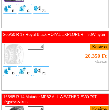
E
C
71
205/50 R 17 Royal Black ROYAL EXPLORER II 93W nyári
20.350 Ft
Készleten
D
C
71
165/65 R 14 Matador MP62 ALL WEATHER EVO 79T
négyévszakos