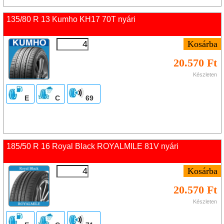
135/80 R 13 Kumho KH17 70T nyári
20.570 Ft
Készleten
E
C
69
185/50 R 16 Royal Black ROYALMILE 81V nyári
20.570 Ft
Készleten