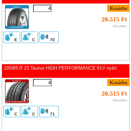
20.515 Ft
Készleten
E
C
70
195/65 R 15 Taurus HIGH PERFORMANCE 91V nyári
20.515 Ft
Készleten
C
C
71