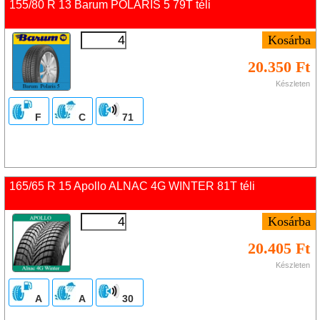
155/80 R 13 Barum POLARIS 5 79T téli
20.350 Ft
Készleten
F
C
71
165/65 R 15 Apollo ALNAC 4G WINTER 81T téli
20.405 Ft
Készleten
A
A
30