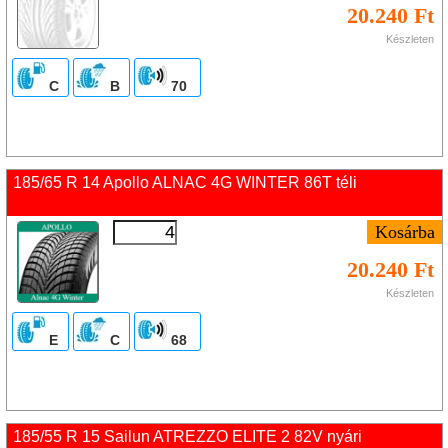
20.240 Ft
Készleten
C
B
70
185/65 R 14 Apollo ALNAC 4G WINTER 86T téli
20.240 Ft
Készleten
E
C
68
185/55 R 15 Sailun ATREZZO ELITE 2 82V nyári