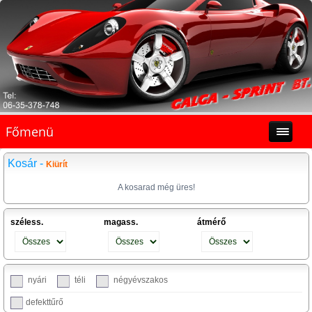
Főmenü
Kosár -
Kiürít
A kosarad még üres!
széless.
magass.
átmérő
nyári
téli
négyévszakos
defekttűrő