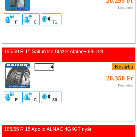
20.295 Ft
Készleten
F
C
71
195/60 R 15 Sailun Ice Blazer Alpine+ 88H téli
20.350 Ft
Készleten
E
C
30
185/65 R 15 Apollo ALNAC 4G 92T nyári