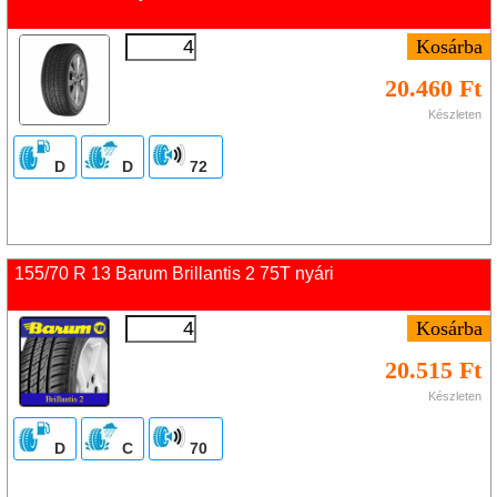
20.460 Ft
Készleten
D
D
72
155/70 R 13 Barum Brillantis 2 75T nyári
20.515 Ft
Készleten
D
C
70