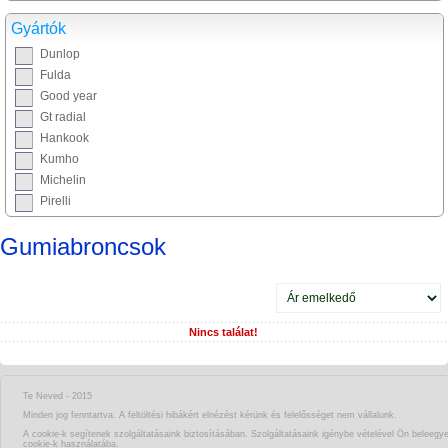
Gyártók
Dunlop
Fulda
Good year
Gt radial
Hankook
Kumho
Michelin
Pirelli
Gumiabroncsok
Nincs találat!
Te Neved - 2015
Minden jog fenntartva. A feltöltési hibákért elnézést kérünk és felelősséget nem vállalunk.
A cookie-k segítenek szolgáltatásaink biztosításában. Szolgáltatásaink igénybe vételével Ön beleegy
cookie-k használatába.