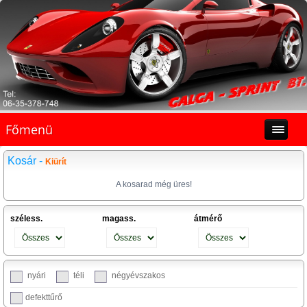
Főmenü
Kosár -
Kiürít
A kosarad még üres!
széless.
magass.
átmérő
nyári
téli
négyévszakos
defekttűrő