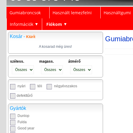
Gumiabroncsok
Használt lemezfelni
Használtgumi
Információk
Fiókom
▼
▼
Kosár -
Kiürít
Gumiabr
A kosarad még üres!
széless.
magass.
átmérő
nyári
téli
négyévszakos
defekttűrő
Gyártók
Dunlop
Fulda
Good year