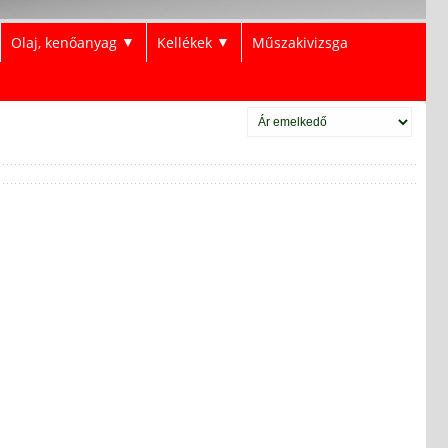
Olaj, kenőanyag
Kellékek
Műszakivizsga
▼
▼