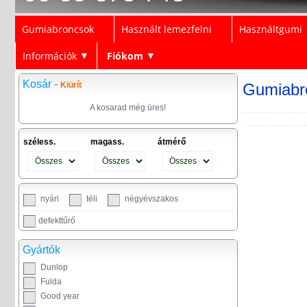
Gumiabroncsok
Használt lemezfelni
Használtgumi
Információk
Fiókom
▼
▼
Kosár -
Kiürít
Gumiabr
A kosarad még üres!
széless.
magass.
átmérő
nyári
téli
négyévszakos
defekttűrő
Gyártók
Dunlop
Fulda
Good year